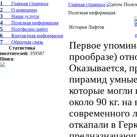
1
Главная страница
Главная страница
Полез
2
О компании
Полезная информация
3
Наши услуги
4
Полезная информация
История Лифтов
5
Портфолио работ
6
Контактная информация
7
Обратная связь
Первое упомина
Статистика
посетителей:
359587
прообразе) отн
Поиск
Оказывается, п
пирамид умные 
которые могли
около 90 кг. на
современного 
откапали в Герк
предназначающ