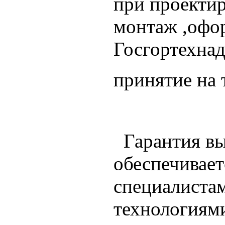
при проектир
монтаж ,офо
Госгортехнад
принятие на 
Гарантия выс
обеспечивае
специалиста
технологиями