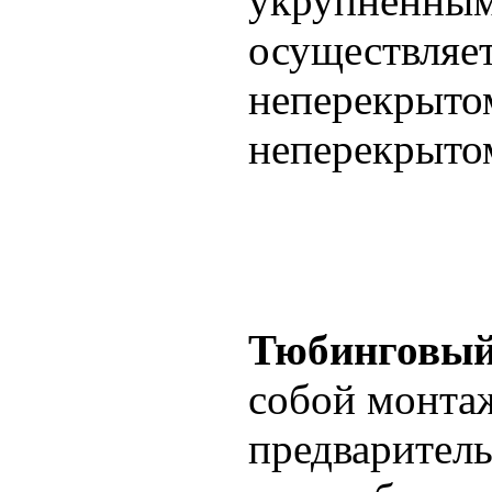
укрупненным
осуществляе
неперекрыто
неперекрыто
Тюбинговый
собой монта
предварител