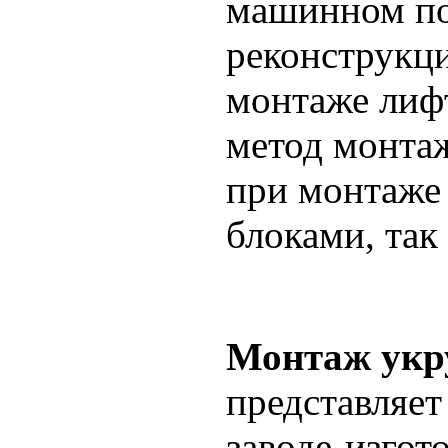
машинном по
реконструкци
монтаже лифт
метод монтаж
при монтаже
блоками, так
Монтаж ук
представляет
заводе-изгот