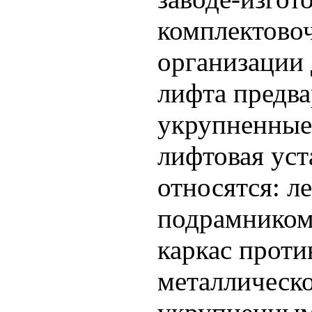
комплектово
организации
лифта предва
укрупненные 
лифтовая ус
относятся: л
подрамником
каркас проти
металлическо