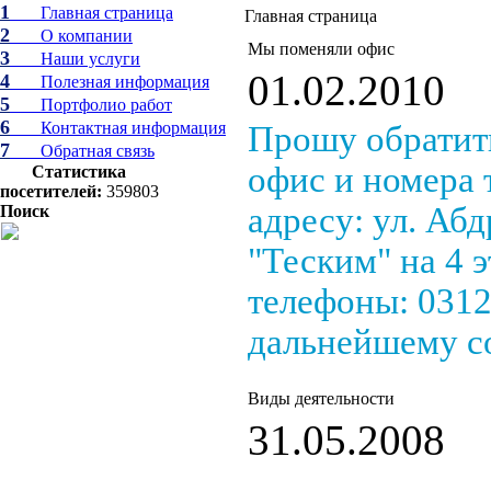
1
Главная страница
Главная страница
2
О компании
Мы поменяли офис
3
Наши услуги
01.02.2010
4
Полезная информация
5
Портфолио работ
6
Контактная информация
Прошу обратит
7
Обратная связь
офис и номера 
Статистика
посетителей:
359803
адресу: ул. Аб
Поиск
"Теским" на 4 
телефоны: 0312 
дальнейшему с
Виды деятельности
31.05.2008